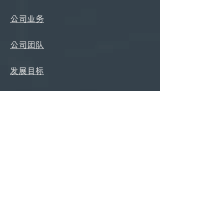
公司業務
公司團隊
發展目標
招賢納士
商務服務
將中國製造改造成加拿大製造
公司註冊
商業諮詢服務
人員招聘服務
組裝生產與倉儲場地租賃服務